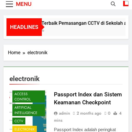
MENU
Posisi Terbaik Pemasangan CCTV di Sekolah aga
HEADLINES
1 Day Ago
Home
electronik
electronik
Passport Index dan Sistem
ACCESS
CONTROL
Keamanan Checkpoint
ARTIFICIAL
admin
2 months ago
0
4
INTELLIGENCE
mins
CCTV
ELECTRONIK
Passport Index adalah peringkat