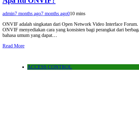
Apa itu ONVIF?
admin
7 months ago
7 months ago
0
10 mins
ONVIF adalah singkatan dari Open Network Video Interface Forum. Tu
ONVIF menyediakan cara yang konsisten bagi perangkat dari berbagai
bahasa umum yang dapat…
Read More
ACCESS CONTROL