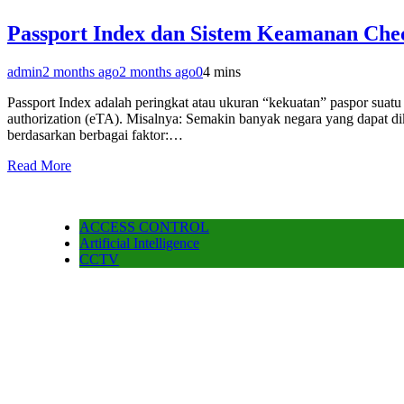
Passport Index dan Sistem Keamanan Che
admin
2 months ago
2 months ago
0
4 mins
Passport Index adalah peringkat atau ukuran “kekuatan” paspor suatu 
authorization (eTA). Misalnya: Semakin banyak negara yang dapat di
berdasarkan berbagai faktor:…
Read More
ACCESS CONTROL
Artificial Intelligence
CCTV