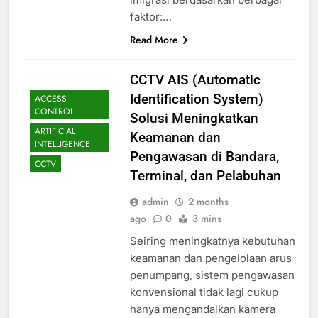
faktor:…
Read More
CCTV AIS (Automatic
Identification System)
ACCESS
CONTROL
Solusi Meningkatkan
ARTIFICIAL
Keamanan dan
INTELLIGENCE
Pengawasan di Bandara,
CCTV
Terminal, dan Pelabuhan
admin
2 months
ago
0
3 mins
Seiring meningkatnya kebutuhan
keamanan dan pengelolaan arus
penumpang, sistem pengawasan
konvensional tidak lagi cukup
hanya mengandalkan kamera